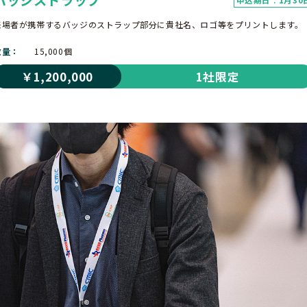
バッジストラップ
来場者が携帯するバッジのストラップ部分に貴社名、ロゴ等をプリントします。
数量
15,000個
￥1,200,000
1社限定