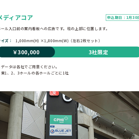
メディアコア
申込期日 : 1月30
ホール入口前の案内看板への広告です。柱の上部に位置します。
サイズ
1,000mm(H) ×1,800mm(W)（左右2枚セット）
￥300,000
3社限定
※データは各社でご用意ください。
※東1、2、3ホールの各ホールごとに1社