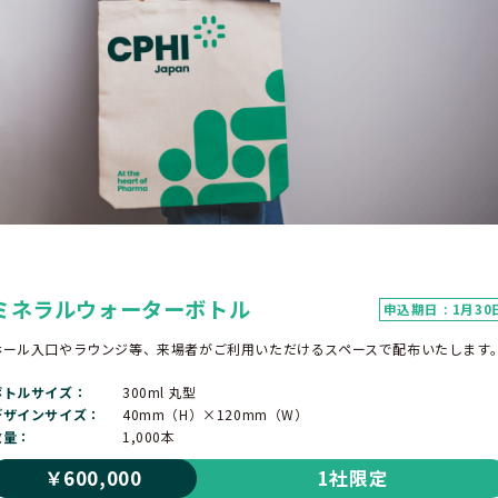
ミネラルウォーターボトル
申込期日 : 1月30
ホール入口やラウンジ等、来場者がご利用いただけるスペースで配布いたします
ボトルサイズ
300ml 丸型
デザインサイズ
40mm（H）×120mm（W）
数量
1,000本
￥600,000
1社限定