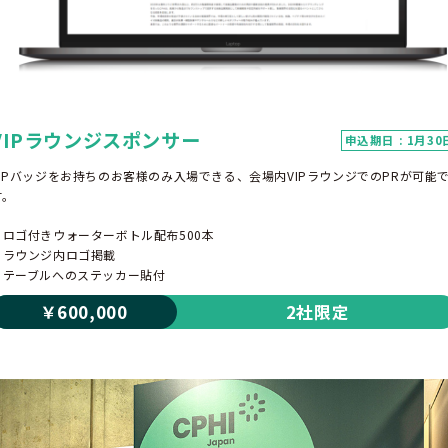
VIPラウンジスポンサー
申込期日 : 1月30
VIPバッジをお持ちのお客様のみ入場できる、会場内VIPラウンジでのPRが可能
す。
・ロゴ付きウォーターボトル配布500本
・ラウンジ内ロゴ掲載
・テーブルへのステッカー貼付
￥600,000
2社限定