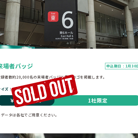
来場者バッジ
申込期日 : 1月30
登録者数約20,000名の来場者バッジに貴社ロゴを掲載します。
サイズ
20mm(H) × 40mm(W) 以内
￥1,000,000
1社限定
※データは各社でご用意ください。