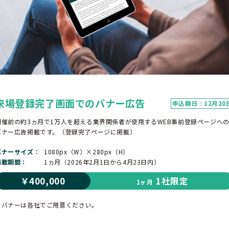
来場登録完了画面でのバナー広告
申込期日 : 12月20
開催前の約3ヵ月で1万人を超える業界関係者が使用するWEB事前登録ページへ
バナー広告掲載です。（登録完了ページに掲載）
バナーサイズ
1080px（W）×280px（H）
掲載期間
1ヵ月（2026年2月1日から4月23日内）
￥400,000
1社限定
1ヶ月
※バナーは各社でご用意ください。