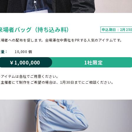
来場者バッグ（持ち込み料）
申込期日 : 2月25
来場者への配布を促します。会場滞在中貴社をPRする人気のアイテムです。
数量
10,000 個
￥1,000,000
1社限定
※アイテムは各社でご用意ください。
主催者にて制作をご希望の場合は、1月30日までにご相談ください。