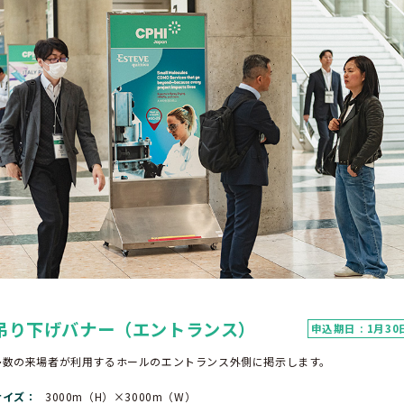
吊り下げバナー（エントランス）
申込期日 : 1月30
多数の来場者が利用するホールのエントランス外側に掲示します。
サイズ
3000m（H）×3000m（W）