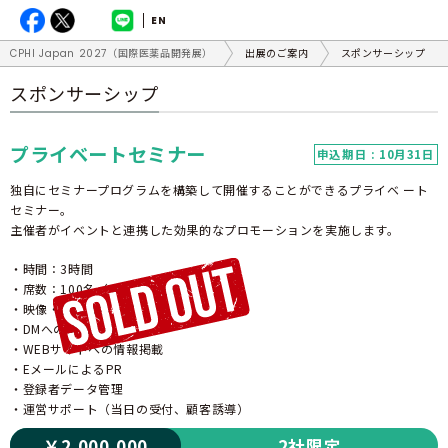
EN
CPHI Japan 2027（国際医薬品開発展）
出展のご案内
スポンサーシップ
スポンサーシップ
プライベートセミナー
申込期日 : 10月31日
独自にセミナープログラムを構築して開催することができるプライベ ート
セミナー。
主催者がイベントと連携した効果的なプロモーションを実施します。
・時間：3時間
・席数：100名（シアター形式）
・映像・音響機器一式
・DMへの情報掲載
・WEBサイトへの情報掲載
・EメールによるPR
・登録者データ管理
・運営サポート（当日の受付、顧客誘導）
￥2,000,000
2社限定