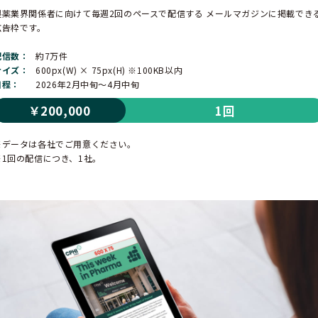
製薬業界関係者に向けて毎週2回のペースで配信する
メールマガジンに掲載でき
広告枠です。
配信数
約7万件
サイズ
600px(W) × 75px(H) ※100KB以内
日程
2026年2月中旬～4月中旬
￥200,000
1回
※データは各社でご用意ください。
※1回の配信につき、1社。