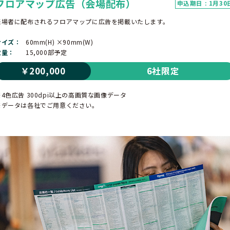
フロアマップ広告（会場配布）
申込期日 : 1月30
来場者に配布されるフロアマップに広告を掲載いたします。
サイズ
60mm(H) ×90mm(W)
数量
15,000部予定
￥200,000
6社限定
※4色広告 300dpi以上の高画質な画像データ
※データは各社でご用意ください。