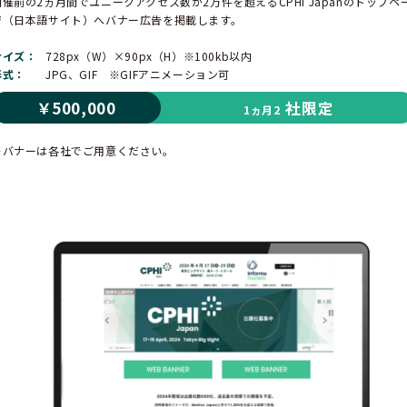
開催前の2ヵ月間でユニークアクセス数が2万件を超える
CPHI Japanのトップペ
ジ（日本語サイト）へバナー広告を掲載します。
サイズ
728px（W）×90px（H）※100kb以内
形式
JPG、GIF ※GIFアニメーション可
￥500,000
社限定
1ヵ月2
※バナーは各社でご用意ください。