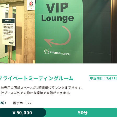
プライベートミーティングルーム
申込期日 : 3月31
貴社専用の商談スペースが1時間単位でレンタルできます。
自社ブース以外での静かな環境で商談ができます。
場所
展示ホール2F
￥50,000
50分