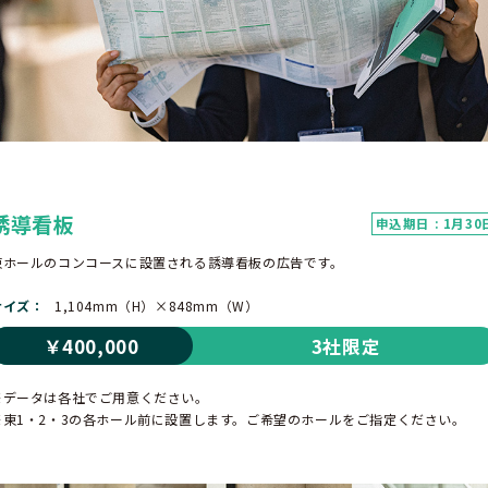
誘導看板
申込期日 : 1月30
東ホールのコンコースに設置される誘導看板の広告です。
サイズ
1,104mm（H）×848mm（W）
￥400,000
3社限定
※データは各社でご用意ください。
※東1・2・3の各ホール前に設置します。ご希望のホールをご指定ください。