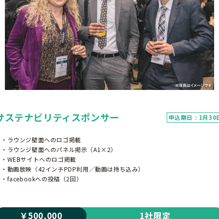
サステナビリティスポンサー
申込期日 : 1月30
・ラウンジ壁面へのロゴ掲載
・ラウンジ壁面へのパネル掲示（A1×2）
・WEBサイトへのロゴ掲載
・動画放映（42インチPDP利用／動画は持ち込み）
・facebookへの投稿（2回）
￥500,000
1社限定