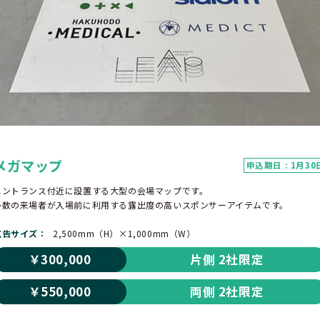
メガマップ
申込期日 : 1月30
エントランス付近に設置する大型の会場マップです。
多数の来場者が入場前に利用する露出度の高いスポンサーアイテムです。
広告サイズ
2,500mm（H）×1,000mm（W）
￥300,000
片側 2社限定
￥550,000
両側 2社限定