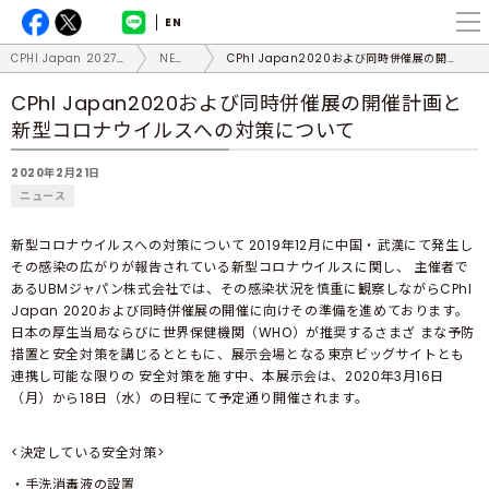
EN
CPHI Japan 2027（国際医薬品開発展）
NEWS
CPhI Japan2020および同時併催展の開催計画と新型コロナウイルスへの対策について
CPhI Japan2020および同時併催展の開催計画と
新型コロナウイルスへの対策について
2020年2月21日
ニュース
新型コロナウイルスへの対策について 2019年12月に中国・武漢にて発生し
その感染の広がりが報告されている新型コロナウイルスに関し、 主催者で
あるUBMジャパン株式会社では、その感染状況を慎重に観察しながらCPhI
Japan 2020および同時併催展の開催に向けその準備を進めております。
日本の厚生当局ならびに世界保健機関（WHO）が推奨するさまざ まな予防
措置と安全対策を講じるとともに、展示会場となる東京ビッグサイトとも
連携し可能な限りの 安全対策を施す中、本展示会は、2020年3月16日
（月）から18日（水）の日程にて予定通り開催されます。
<決定している安全対策>
・手洗消毒液の設置