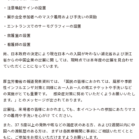
・注意喚起サインの設置
・展示会全参加者へのマスク着用および手洗いの奨励
・エントランスでのサーモグラフィーの設置
・救護室の設置
・看護師の設置
尚、日本政府の決定により現在日本への入国が叶わない湖北省および浙江
省からの中国企業の出展に関 しては、現時点では本年度の出展を見合わせ
ていただくことになっています。
厚生労働省の報道発表資料では、「国民の皆様におかれては、風邪や季節
性インフルエンザ対策と同様にお一人お一人の咳エチケットや手洗いなど
の実施がとても重要です。 感染症対策に努めていただくようお願いいたし
ます。」とのメッセージが出されております。
出展社、来場者の皆様におかれましても、本イベントへの参加にあたりマス
クの着用や手洗いを心がけ てください。
また、37.5度以上の発熱や咳などの諸症状のある方、および2週間以内に中
国への渡航歴のある方は、 まずは各医療機関に事前にご相談いただくとと
もに、ご参加をお控えいただけますようお願いします。