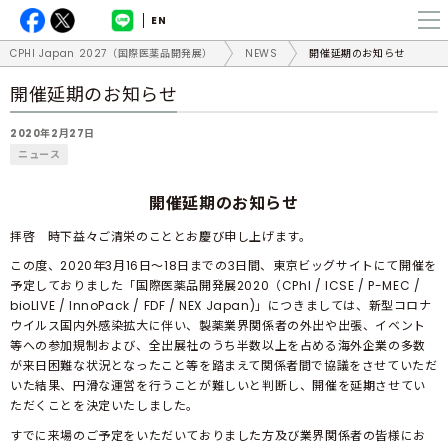
EN
CPHI Japan 2027（国際医薬品開発展）
NEWS
開催延期のお知らせ
開催延期のお知らせ
2020年2月27日
ニュース
開催延期のお知らせ
拝啓 時下益々ご清栄のこととお慶び申し上げます。
この度、2020年3月16日～18日までの3日間、東京ビッグサイトにて開催を
予定しておりました「国際医薬品開発展2020（CPhI / ICSE / P-MEC /
bioLIVE / InnoPack / FDF / NEX Japan)」につきましては、新型コロナ
ウイルス国内外感染拡大に伴い、製薬業界関係者の外出や出張、イベント
等への参加規制および、全出展社のうち半数以上を占める海外企業の多数
が来日困難な状況となったこと等を踏まえて関係者間で協議をさせていただ
いた結果、円滑な運営を行うことが難しいと判断し、開催を延期させてい
ただくことを決定いたしました。
すでに来場のご予定をいただいておりました方及び業界関係者の皆様にお