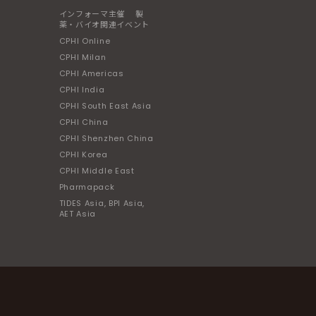
インフォーマ主催 製
薬・バイオ関連イベント
CPHI Online
CPHI Milan
CPHI Americas
CPHI India
CPHI South East Asia
CPHI China
CPHI Shenzhen China
CPHI Korea
CPHI Middle East
Pharmapack
TIDES Asia, BPI Asia,
AET Asia