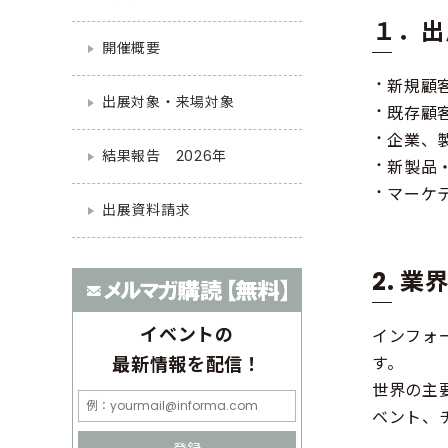
１．出
開催概要
新規顧
出展対象・来場対象
既存顧
企業、
結果報告 2026年
新製品
マーケ
出展資料請求
2. 
イベントの
インフォ
す。
最新情報を配信！
世界の主
ベント、