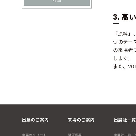
登録
3. 
「原料」
つのテー
の来場者
します。
また、2
出展のご案内
来場のご案内
出展社一覧
出展のメリット
開催概要
出展社一覧（