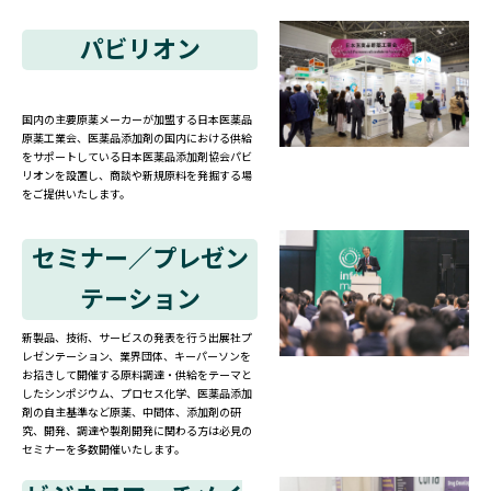
パビリオン
国内の主要原薬メーカーが加盟する日本医薬品
原薬工業会、医薬品添加剤の国内における供給
をサポートしている日本医薬品添加剤協会パビ
リオンを設置し、商談や新規原料を発掘する場
をご提供いたします。
セミナー／プレゼン
テーション
新製品、技術、サービスの発表を行う出展社プ
レゼンテーション、業界団体、キーパーソンを
お招きして開催する原料調達・供給をテーマと
したシンポジウム、プロセス化学、医薬品添加
剤の自主基準など原薬、中間体、添加剤の研
究、開発、調達や製剤開発に関わる方は必見の
セミナーを多数開催いたします。