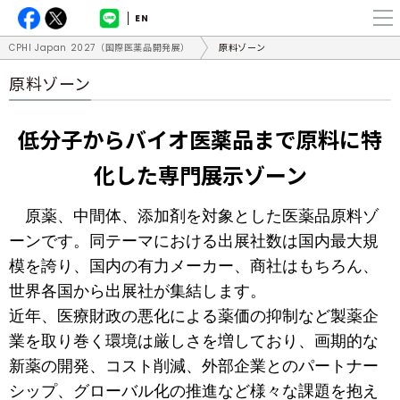
EN
CPHI Japan 2027（国際医薬品開発展）
原料ゾーン
原料ゾーン
低分子からバイオ医薬品まで原料に特
化した専門展示ゾーン
原薬、中間体、添加剤を対象とした医薬品原料ゾ
ーンです。同テーマにおける出展社数は国内最大規
模を誇り、国内の有力メーカー、商社はもちろん、
世界各国から出展社が集結します。
近年、医療財政の悪化による薬価の抑制など製薬企
業を取り巻く環境は厳しさを増しており、画期的な
新薬の開発、コスト削減、外部企業とのパートナー
シップ、グローバル化の推進など様々な課題を抱え