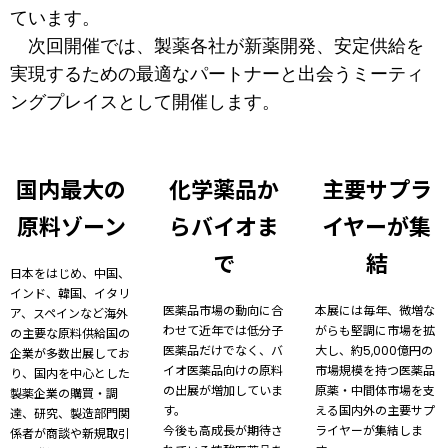
ています。
次回開催では、製薬各社が新薬開発、安定供給を
実現するための最適なパートナーと出会うミーティ
ングプレイスとして開催します。
国内最大の
化学薬品か
主要サプラ
原料ゾーン
らバイオま
イヤーが集
で
結
日本をはじめ、中国、
インド、韓国、イタリ
医薬品市場の動向に合
本展には毎年、微増な
ア、スペインなど海外
わせて近年では低分子
がらも堅調に市場を拡
の主要な原料供給国の
医薬品だけでなく、バ
大し、約5,000億円の
企業が多数出展してお
イオ医薬品向けの原料
市場規模を持つ医薬品
り、国内を中心とした
の出展が増加していま
原薬・中間体市場を支
製薬企業の購買・調
す。
える国内外の主要サプ
達、研究、製造部門関
今後も高成長が期待さ
ライヤーが集結しま
係者が商談や新規取引