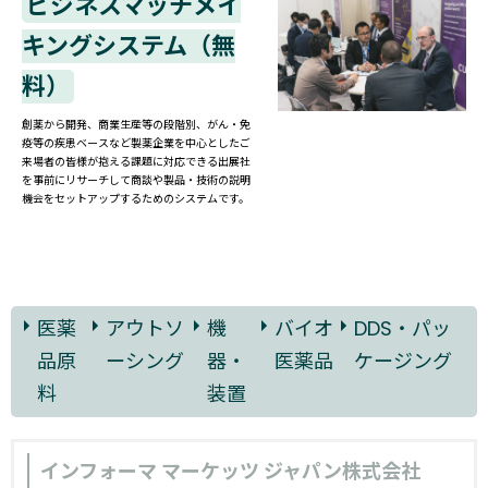
ビジネスマッチメイ
キングシステム（無
料）
創薬から開発、商業生産等の段階別、がん・免
疫等の疾患ベースなど製薬企業を中心としたご
来場者の皆様が抱える課題に対応できる出展社
を事前にリサーチして商談や製品・技術の説明
機会をセットアップするためのシステムです。
医薬
アウトソ
機
バイオ
DDS・パッ
品原
ーシング
器・
医薬品
ケージング
料
装置
インフォーマ マーケッツ ジャパン株式会社