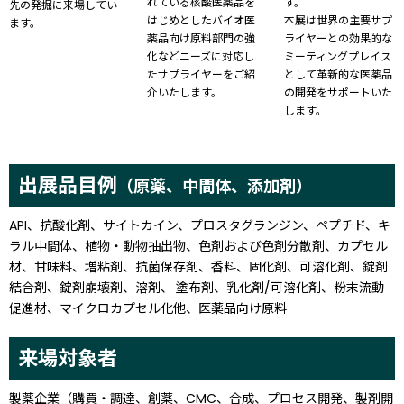
れている核酸医薬品を
す。
先の発掘に来場してい
はじめとしたバイオ医
本展は世界の主要サプ
ます。
薬品向け原料部門の強
ライヤーとの効果的な
化などニーズに対応し
ミーティングプレイス
たサプライヤーをご紹
として革新的な医薬品
介いたします。
の開発をサポートいた
します。
出展品目例
（原薬、中間体、添加剤）
API、抗酸化剤、サイトカイン、プロスタグランジン、ペプチド、キ
ラル中間体、植物・動物抽出物、色剤および色剤分散剤、カプセル
材、甘味料、増粘剤、抗菌保存剤、香料、固化剤、可溶化剤、錠剤
結合剤、錠剤崩壊剤、溶剤、
塗布剤、乳化剤/可溶化剤、粉末流動
促進材、マイクロカプセル化他、医薬品向け原料
来場対象者
製薬企業（購買・調達、創薬、CMC、合成、プロセス開発、製剤開