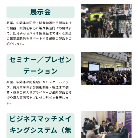
展示会
原薬、中間体の研究・開発装置から製造向け
の機器・設備を中心に製剤製造向けの機械ま
で、低分子からバイオ医薬品まで様々な剤型
の医薬品開発をサポートする最新の製品をご
紹介します。
セミナー／プレゼン
テーション
原薬、中間体の開発設計からスケールアッ
プ、商用生産および製剤開発・製造まで装
置・機器の有力サプライヤーが最新製品と技
術や導入事例等をプレゼン形式で発表しま
す。
ビジネスマッチメイ
キングシステム（無