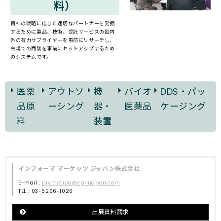
料）
貴社の戦略に応じた適切なパートナーを発掘
するために製品、技術、受託サービスの国内
外の有力サプライヤーを事前にリサーチし、
会場での商談を事前にセットアップするため
のシステムです。
医薬
アウトソ
機
バイオ
DDS・パッ
品原
ーシング
器・
医薬品
ケージング
料
装置
インフォーマ マーケッツ ジャパン株式会社
E-mail :
promotion@cphijapan.com
TEL : 03-5296-1020
出展資料請求